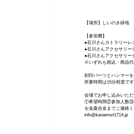
【場所】しいのき緑地　
【参加費】
●石川さんカトラリーレスト
●石川さんアクセサリーチャ
●石川さんアクセサリーチ
※いずれも税込・商品代
刻印パーツとハンマーを
所要時間は15分程度で
会場でお申し込みいただ
①希望時間②参加人数③
を金森合金までご連絡く
info@kanamori1714.jp