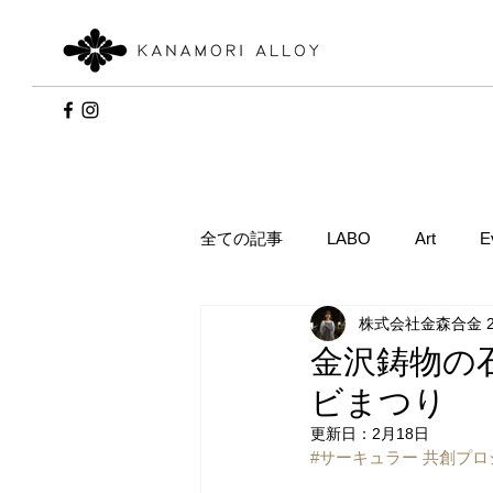
全ての記事
LABO
Art
E
株式会社金森合金 
金沢鋳物の石
ビまつり
更新日：
2月18日
#サーキュラー
 共創プ