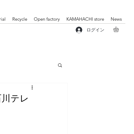
ial
Recycle
Open factory
KAMAHACHI store
News
ログイン
石川テレ