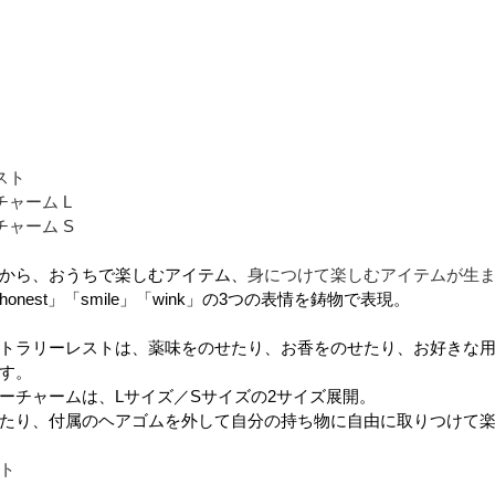
スト
ャーム L
ャーム S
から、おうちで楽しむアイテム、
身につけて楽しむアイテムが生
nest」「smile」「wink」の3つの表情を鋳物で表現。
トラリーレストは、薬味をのせたり、お香をのせたり、お好きな
す。
ーチャームは、Lサイズ／Sサイズの2サイズ展開。
たり、付属のヘアゴムを外して自分の持ち物に自由に取りつけて
ト