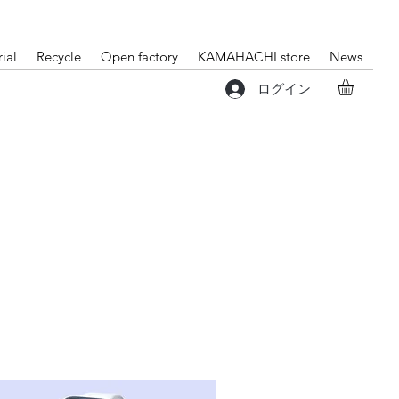
ial
Recycle
Open factory
KAMAHACHI store
News
ログイン