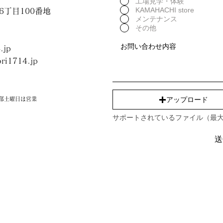
工場見学・体験
KAMAHACHI store
村6丁目100番地
メンテナンス
その他
.jp
ri1714.jp
アップロード
部土曜日は営業
サポートされているファイル（最大
送