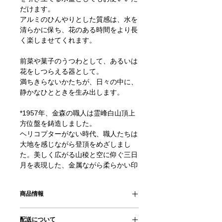
だけます。
アルミのひんやりとした質感は、水を
清らかに保ち、花のある時間をより長
く楽しませてくれます。
前菜や菓子のうつわとして、あるいは
花をしつらえる器として。
満ちきらないかたちが、日々の中に、
静かなひとときを生み出します。
*1957年、金森の職人は霊峰白山頂上
方位盤を鋳造しました。
ヘリコプターがない時代、職人たちは
大地を感じながら登頂をめざしまし
た。美しく広がる山稜と空に仰ぐ三日
月を表現した、金属ながら柔らかい印
象のトレイです。
商品情報
✿
Point
・MATERIAL：アルミ合金、ウレタン
・「針のない剣山 -L」の水盤として
配送について