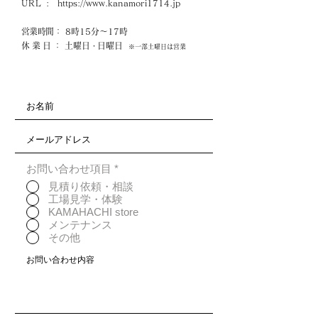
URL
:
https://www.kanamori1714.jp
文化の尊さを十分に理解していまし
た。
営業時間
： 8時15分～17時
休業日
： 土曜日
日曜日
・
※一部土曜日は営業
生け花人口が日本で特に多い石川県で
さえ、現代人の生活はとにかく多忙
で、活けた花を愛でたり、生活を楽し
む余裕が少なくなっていると感じま
す。
例えば、小さなお子様やペットがご家
庭にいる場合、家の中で花を楽しむた
お問い合わせ項目
*
めの花瓶でさえ、割れたり倒れたりす
見積り依頼・相談
る危険性を考えます。
工場見学・体験
または、テーブルセッティングや食事
KAMAHACHI store
そのものに時間をかけたり、カトラリ
メンテナンス
ーレストを選ぶ楽しみを感じる心の余
その他
裕も感じられない⋯
そんな私たちのために、豊かな生活文
化を取り戻すきっかけを作りたい。そ
んな想いから、藩政期の伝統技術を継