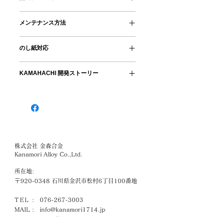
塗装
もおすすめです。
・SIZE ：W180×D250×H50 mm
✿発送
・WEIGHT：1,000g
メンテナンス方法
・割れにくく、壊れにくい優れた耐久
配送料：配送重量～0.79㎏(H3cmま
性で、食品衛生法をクリアする安全な
で) 370円／0.8㎏～ 870円／3.0㎏～
・金属製品のため、水につけたままに
素材です。
1,200円
のし紙対応
しないでください。使用後は台所用中
性洗剤をつけたスポンジで洗い、しっ
・銀食器を思わせる高級感のある質感
のし紙をご希望の場合、備考欄にご明
コンパクトサイズの商品は郵便ポスト
かり乾燥させてください。
KAMAHACHI 開発ストーリー
です。
記ください。
へお届けする配送方法です。
ご注文を頂いてから５営業日以内に配
人々の生活に寄り添う気持ちが反映さ
・錆び防止のためウレタン塗装を施し
・水の約2.7倍の比重を持ちながら、
・表書き（例：御祝、寿、内祝）
送させて頂きます。（土日祝除く）
れた道具づくりを
ています。塗装剥がれを防止するため
見た目以上に軽やかで、どなたでも扱
・名入れあり または なし
に、研磨剤、金属たわし、漂白剤、食
いやすいうつわです。
・名入れのお名前（ありの場合）
✿工場お受け取り
藩政期は屋号「釜八」として、金森八
器洗い乾燥機は使用しないでくださ
石川県金沢市松村6丁目100番地
郎右衛門が鍋釜を鋳造、市民の台所で
い。
・地域の使用済みアルミ素材に、あら
*慶事でご指定のない場合、「御祝」
ご注文を頂いてから５営業日以内にご
欠かせない道具を作っていました。
株式会社 金森合金
たな役割を与えて生まれました。
と記載致します。
用意させて頂きます。（土日祝除く）
家紋「裏菊菱」は、加賀藩の小紋柄
・電子レンジ、オーブンは使用できま
Kanamori Alloy Co.,Ltd.
”菊菱” を裏から見たモチーフで、加賀
せん。
・ロケット部品素材を供給する伝統的
・お受け取り手順
所在地:
藩への忠誠心を表しています。
砂型鋳造で、職人が一つ一つ手作りで
ご用意が出来次第メールにてご案内い
〒920-0348 石川県金沢市松村6丁目100番地
お届けします。一つ一つ違う表情、砂
たします。商品受け取り時にご注文時
金森合金の創業者が、加賀藩主前田家
地の柔らかな質感をお楽しみくださ
のお名前を確認させて頂きます。
TEL
:
076-267-3003
に仕えていた鋳物師だったこともあ
い。
MAIL :
info@kanamori1714.jp
り、季節を生活の中に取り入れ楽しむ