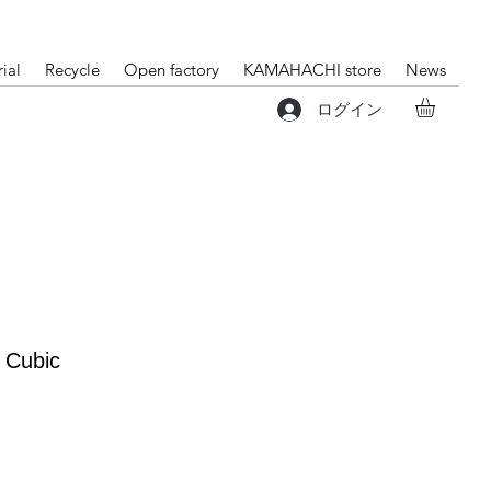
ial
Recycle
Open factory
KAMAHACHI store
News
ログイン
Cubic