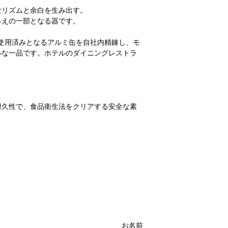
藩政期は屋号「釜八
す。（土日祝除く）
がれを防止するため
なリズムと余白を生み出す。
鋳造、市民の台所で
食器洗い乾燥機は使
らえの一部となる器です。
家紋「裏菊菱」は、加
✿工場お受け取り
モチーフで、加賀藩
石川県金沢市松村6丁
・電子レンジ、オー
で使用済みとなるアルミ缶を自社内精錬し、モ
ご注文を頂いてから
ルな一品です。ホテルのダイニングレストラ
金森合金の創業者が
す。（土日祝除く）
師だったこともあり
文化の尊さを十分に
・お受け取り手順
ご用意が出来次第メ
生け花人口が日本で
け取り時にご注文時
耐久性で、食品衛生法をクリアする安全な素
活はとにかく多忙で
む余裕が少なくなっ
質感です。
例えば、小さなお子
の中で花を楽しむた
ら、 見た目以上に軽やかで、どなたでも扱いや
する危険性を考えま
または、テーブルセ
かけたり、カトラリ
体です。
余裕も感じられない
統的砂型鋳造で、職人が一つ一つ手作りでお
そんな私たちのため
砂地の柔らかな質感をお楽しみください。
かけを作りたい。そ