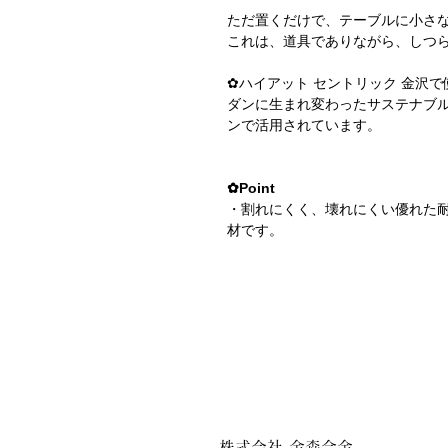
ただ置くだけで、テーブルに小さ
これは、道具でありながら、しつ
✿ハイアット セントリック 金沢
ダンに生まれ変わったサステナブ
ンで活用されています。
✿
Point
・割れにくく、壊れにくい優れた
材です。
・銀食器を思わせる高級感のある
・水の約2.7倍の比重を持ちなが
すいうつわです。
・重ねやすく、収納しやすい立方
・ロケット部品素材を供給する伝
届けします。一つ一つ違う表情、
株式会社 金森合金