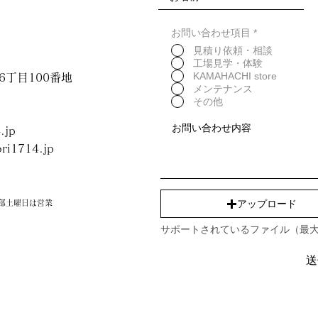
継承する「KAMAHA
お問い合わせ項目
*
変化が激しく、無機
見積り依頼・相談
と気持ちが落ち着き
工場見学・体験
商品を提供したい。
KAMAHACHI store
村6丁目100番地
世代に残すべき商品
メンテナンス
その他
.jp
ri1714.jp
アップロード
部土曜日は営業
サポートされているファイル（最大
送