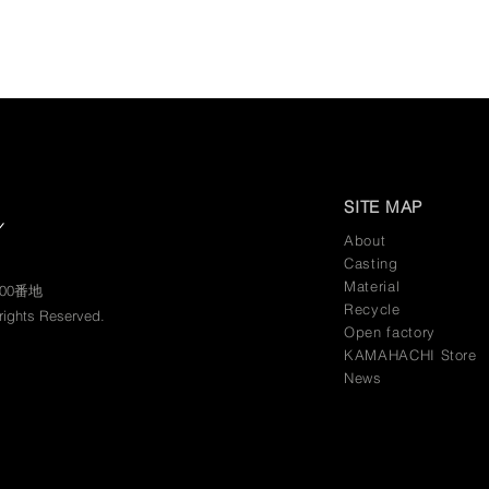
SITE MAP
About
Casting
Material
100番地
​Recycle
 rights Reserved.
​Open factory
KAMAHACHI Store
News