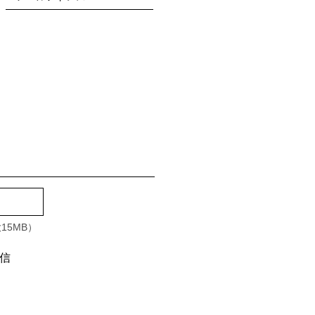
CHI」が生まれました。
質に囲まれた現代生活のなかで、ふ
、癒される時間を提供できるような
それこそが、金森合金が考える「次
」です。
15MB）
信