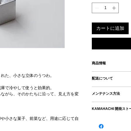
カートに追加
商品情報
・MATERIAL：ア
まれた、小さな立体のうつわ。
配送について
・SIZE ：W50×D50×
深い溝 φ45×H30 
蔵庫で冷やして使うと効果的。
✿発送
・WEIGHT：250g
メンテナンス方法
ちながら、そのかたちに沿って、見え方を変
配送料：配送重量～0.7
870円／3.0㎏～ 1,2
・金属製品のため、
✿Hyatt Centric K
KAMAHACHI 開発ス
い。使用後は台所用
コンパクトサイズの
しっかり乾燥させて
卵や小さな菓子、前菜など、用途に応じて自
人々の生活に寄り添
方法です。
ご注文を頂いてから
・錆び防止のためウ