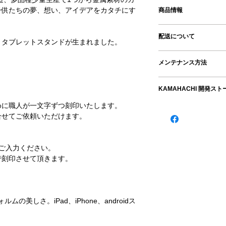
子供たちの夢、想い、アイデアをカタチにす
商品情報
・MATERIAL：アル
配送について
・SIZE：φ65×H34 
、タブレットスタンドが生まれました。
・WEIGHT：250g
✿発送
・溝幅：8.5ｍｍ
メンテナンス方法
配送料：配送重量～0.7
・角度：12°／18°／2
870円／3.0㎏～ 1,2
・汚れが気になると
KAMAHACHI 開発ス
ンジや使用済み歯ブ
コンパクトサイズの
洗浄後、しっかり乾
めに職人が一文字ずつ刻印いたします。
人々の生活に寄り添
方法です。
合せてご依頼いただけます。
ご注文を頂いてから
藩政期は屋号「釜八
す。（土日祝除く）
鋳造、市民の台所で
をご入力ください。
家紋「裏菊菱」は、加
✿工場お受け取り
で刻印させて頂きます。
モチーフで、加賀藩
石川県金沢市松村6丁
ご注文を頂いてから
金森合金の創業者が
す。（土日祝除く）
師だったこともあり
の美しさ。iPad、iPhone、androidス
文化の尊さを十分に
・お受け取り手順
います。12°／18°／24°の角度の違いを使
ご用意が出来次第メ
えることが可能です。
生け花人口が日本で
け取り時にご注文時