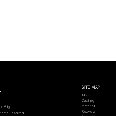
SITE MAP
About
Casting
Material
100番地
​Recycle
 rights Reserved.