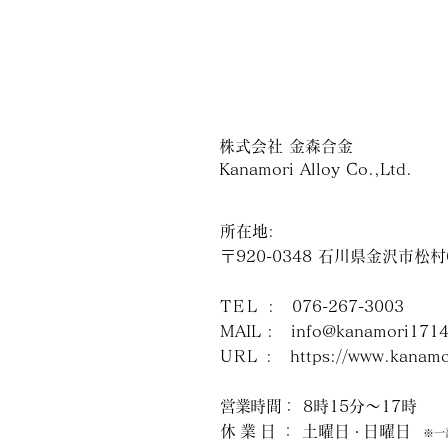
・直径6.5cm／250gのコンパクト
・手前の高さを低く設計。画面視
・銀のような質感と、砂型鋳造特
株式会社 金森合金
・新聞印刷版（アルミ版）を精錬
Kanamori Alloy Co.,Ltd.
作られています。
・ロケット部品素材を供給する伝
所在地:
届けします。一つ一つ違う表情、
〒920-0348 石川県金沢市松
‐ タブレット端末は、安定性のた
TEL
: 076-267-3003
‐ 重量のあるタブレット端末は、
‐ ICT機器の取り扱いにはご注意く
MAIL :
info@kanamori1714
URL
:
https://www.kanamo
営業時間
： 8時15分～17時
休業日
： 土曜日
日曜日
・
※一