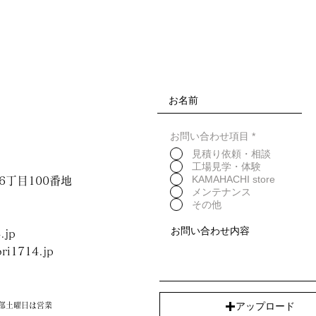
活はとにかく多忙で
さ と 軽量化を実現。
む余裕が少なくなっ
聴時の邪魔になりません。
例えば、小さなお子
の中で花を楽しむた
有の砂地の質感がインテリアのようです。
する危険性を考えま
または、テーブルセ
して鋳造する、サスティナブルな製造工程で
かけたり、カトラリ
余裕も感じられない
お問い合わせ項目
*
見積り依頼・相談
統的砂型鋳造で、職人が一つ一つ手作りでお
そんな私たちのため
工場見学・体験
砂地の柔らかな質感をお楽しみください。
かけを作りたい。そ
KAMAHACHI store
村6丁目100番地
継承する「KAMAHA
メンテナンス
め横向きの使用で設計されています。
その他
重心が傾き不安定となる場合がございます。
変化が激しく、無機
ださい。
.jp
と気持ちが落ち着き
商品を提供したい。
ri1714.jp
世代に残すべき商品
アップロード
部土曜日は営業