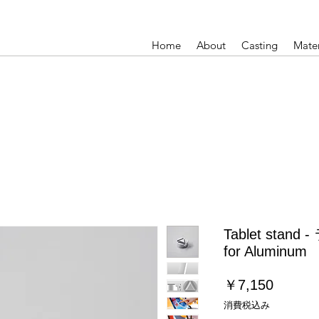
Home
About
Casting
Mater
Tablet sta
for Aluminum
価
￥7,150
格
消費税込み