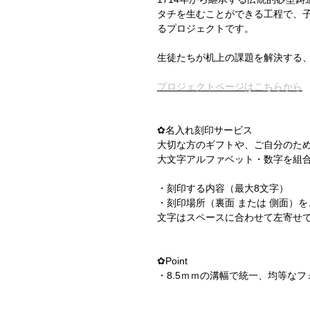
タチを生むことができる工程で、
るプロジェクトです。
生徒たちが机上の課題を解決する
プロジェクトページはこちらから
✿名入れ刻印サービス
大切な方のギフトや、ご自分のた
大文字アルファベット・数字を組
・刻印する内容（最大8文字）
・刻印場所（裏面 または 側面）
文字はスペースに合わせて左寄せ
✿Point
・8.5ｍｍの溝幅で統一、均等なフォルム
マートフォンが入るように設計されて
い分け、設置場所で視聴角度を変