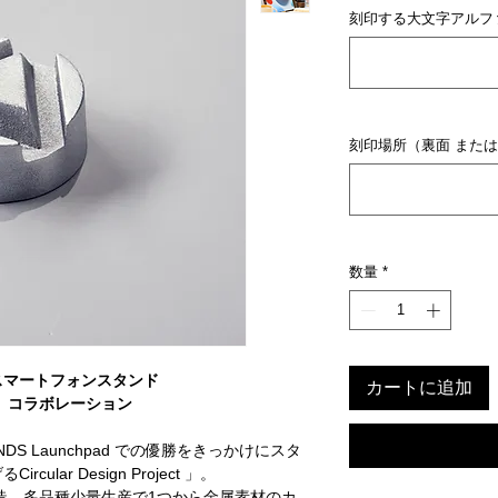
刻印する大文字アルファ
刻印場所（裏面 または 
数量
*
スマートフォンスタンド
カートに追加
造 コラボレーション
BRANDS Launchpad での優勝をきっかけにスタ
lar Design Project 」。
鋳造、多品種少量生産で1つから金属素材のカ