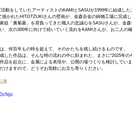
作家活動をしていたアーティストのKAMIとSASUが1999年に結成し
描かれたHITOTZUKIさんの壁画が、金森合金の鋳物工場に完成
家紋「裏菊菱」を背負ってきた職人の忠誠心をSASUさんが、金森合
い、次の300年に向けて続いていく流れをKAMIさんが、お二人の
は、何百年もの時を超えて、そのかたちを残し続けるものです。
成した作品は、そんな時の流れの中に刻まれた、まさに“2025年の
作品を起点に、金属による表現や、公開の場づくりも検討してい
だけますので、どうぞお気軽にお立ち寄りください。
集記事
ZDcNjo