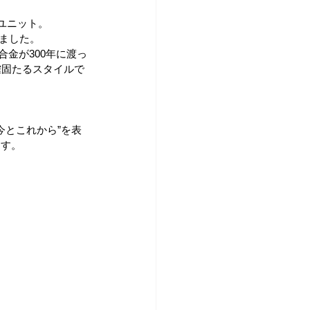
たユニット。
しました。
金が300年に渡っ
確固たるスタイルで
今とこれから”を表
ます。