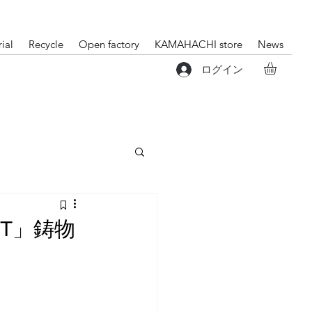
ial
Recycle
Open factory
KAMAHACHI store
News
ログイン
ECT」鋳物