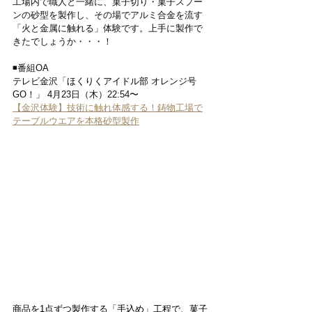
工場内で職人と一緒に、菓子切り・菓子スプー
ンの砂型を製作し、その場でアルミ合金を流す
「火と金属に触れる」体験です。上手に製作で
きたでしょうか・・・！
◾️番組OA
テレビ金沢「
ほくりくアイドル部 
オレンジ号 
GO！」 4月23日（木）22:54〜
【金沢体験】技術に触れ体感する！鋳物工場で
テーブルウエアを本格砂型製作
商品を1点ずつ製作する「手込め」工程で、菓子