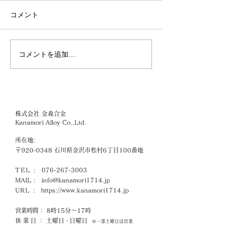
コメント
コメントを追加…
3月8日「国際女性デー
「石川県文化×
（ミモザの日）」るるぶ
石川県の観光ポ
&more. 感謝の伝え方につ
イト ほっと石
いてインタビュー
株式会社 金森合金
Kanamori Alloy Co.,Ltd.
所在地:
〒920-0348 石川県金沢市松村6丁目100番地
TEL
:
076-267-3003
MAIL :
info@kanamori1714.jp
URL
:
https://www.kanamori1714.jp
営業時間
： 8時15分～17時
休業日
： 土曜日
日曜日
・
※一部土曜日は営業