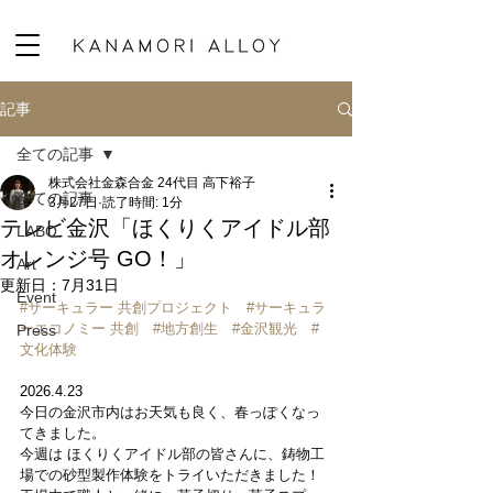
記事
全ての記事
株式会社金森合金 24代目 高下裕子
全ての記事
3月27日
読了時間: 1分
テレビ金沢「ほくりくアイドル部
LABO
オレンジ号 GO！」
Art
更新日：
7月31日
Event
#サーキュラー
 共創プロジェクト　
#サーキュラ
ーエコノミー
 共創　
#地方創生
#金沢観光
#
Press
文化体験
2026.4.23
今日の金沢市内はお天気も良く、春っぽくなっ
てきました。
今週は ほくりくアイドル部の皆さんに、鋳物工
場での砂型製作体験をトライいただきました！