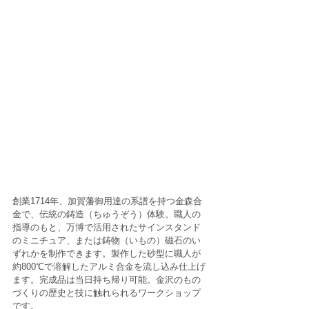
創業1714年、加賀藩御用達の系譜を持つ金森合
金で、伝統の鋳造（ちゅうぞう）体験。職人の
指導のもと、万博で活用されたサインスタンド
のミニチュア、または鋳物（いもの）磁石のい
ずれかを制作できます。製作した砂型に職人が
約800℃で溶解したアルミ合金を流し込み仕上げ
ます。完成品は当日持ち帰り可能。金沢のもの
づくりの歴史と技に触れられるワークショップ
です。