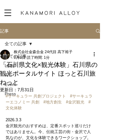
記事
全ての記事
株式会社金森合金 24代目 高下裕子
全ての記事
3月3日
読了時間: 1分
「石川県文化×観光体験」石川県の
LABO
観光ポータルサイト ほっと石川旅
Art
ねっと
Event
更新日：
7月31日
Press
#サーキュラー
 共創プロジェクト　
#サーキュラ
ーエコノミー
 共創　
#地方創生
#金沢観光
#
文化体験
2026.3.3
金沢観光のおすすめは、定番スポット巡りだけ
ではありません。今、伝統工芸の街・金沢で人
気なのが、文化を体験できるワークショップ。