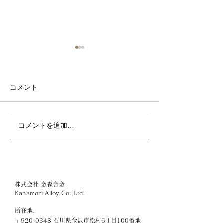
コメント
コメントを追加…
テレビ金沢「ほくりくア
3月8日「国際女
イドル部 オレンジ号
（ミモザの日）
GO！」
&more. 感謝
いてインタビュ
株式会社 金森合金
Kanamori Alloy Co.,Ltd.
所在地:
〒920-0348 石川県金沢市松村6丁目100番地