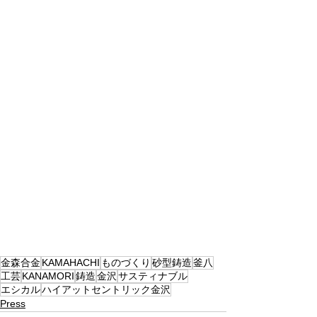
金森合金
KAMAHACHI
ものづくり
砂型鋳造
釜八
工芸
KANAMORI
鋳造
金沢
サスティナブル
エシカル
ハイアットセントリック金沢
Press