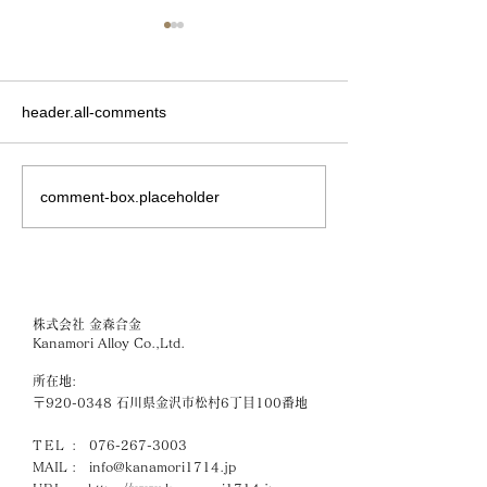
header.all-comments
comment-box.placeholder
テレビ金沢「ほくりくア
3月8日「国際女
イドル部 オレンジ号
（ミモザの日）
GO！」
&more. 感謝
いてインタビュ
株式会社 金森合金
Kanamori Alloy Co.,Ltd.
所在地:
〒920-0348 石川県金沢市松村6丁目100番地
TEL
:
076-267-3003
MAIL :
info@kanamori1714.jp