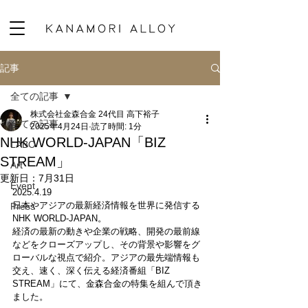
記事
全ての記事
株式会社金森合金 24代目 高下裕子
全ての記事
2025年4月24日
読了時間: 1分
NHK WORLD-JAPAN「BIZ
LABO
STREAM」
Art
更新日：
7月31日
Event
2025.4.19
日本やアジアの最新経済情報を世界に発信する
Press
NHK WORLD-JAPAN。
経済の最新の動きや企業の戦略、開発の最前線
などをクローズアップし、その背景や影響をグ
ローバルな視点で紹介。アジアの最先端情報も
交え、速く、深く伝える経済番組「BIZ 
STREAM」にて、金森合金の特集を組んで頂き
ました。