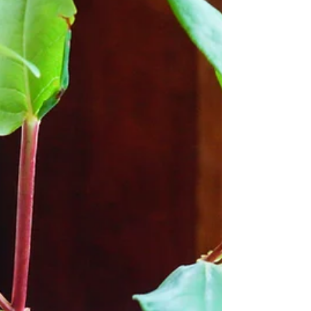
りました。 これからも、季節の移り変わりとともに暮らし
を彩りながら、KAMAHACHIは時を超え、国境を超え未来
へと美をつなぎます。 2024.11.21 令和6年度中部地方発
明表彰「発明奨励賞」受賞 金属素材が持つ機能性と鋳造技
術を活かした効果的な製造方法における保有特許につい
て、令和6年度中部地方発明表彰「発明奨励賞」を