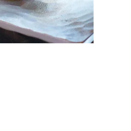
2024年11月11日
Event
KAMAHACHI POP UP「花とうつわ」展示会
#現代工芸 #金属工芸 #工芸のある暮らし #アートと工
芸 #循環する素材 2024.11.24 - 12.15 KAMAHACHIの「花
とうつわ」展示会を髙木屋工藝館にて開催いたします。 金
沢市内の髙木屋金物店は、嘉永元年（西暦1848年）鍛冶屋