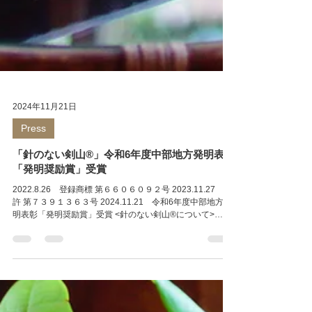
2024年11月21日
Press
「針のない剣山®」令和6年度中部地方発明表彰
「発明奨励賞」受賞
2022.8.26 登録商標 第６６０６０９２号 2023.11.27 特
許 第７３９１３６３号 2024.11.21 令和6年度中部地方発
明表彰「発明奨励賞」受賞 <針のない剣山®について>
1611年に高岡鋳物の礎をつくり、1714年創業から継承する
伝統的砂型鋳造。 伝統的な工程で、職人が一つ一つ手作り
する銅合金製の針のない剣山。 銅合金の抗菌効果で水の腐
食を防ぎ、花を167％みずみずしく長持ちさせます。 その
「針のない剣山」がKAMAHACHIブランドの登録商標とな