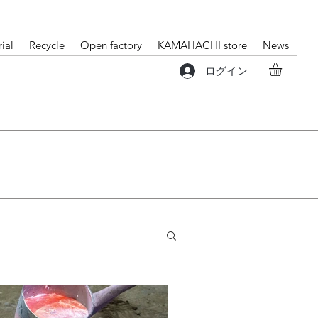
ial
Recycle
Open factory
KAMAHACHI store
News
ログイン