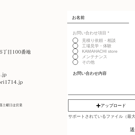
お問い合わせ項目
*
見積り依頼・相談
工場見学・体験
KAMAHACHI store
村6丁目100番地
メンテナンス
その他
.jp
ri1714.jp
アップロード
部土曜日は営業
サポートされているファイル（最大
送