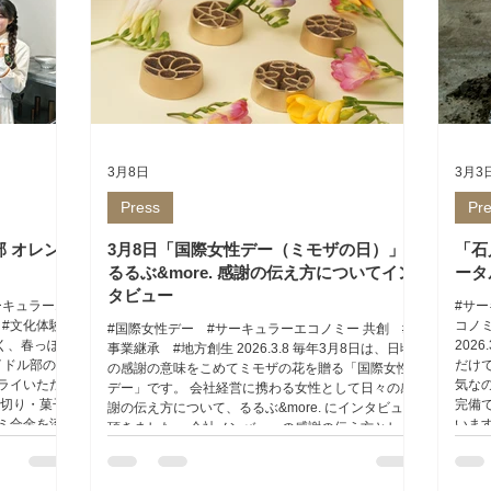
3月8日
3月3
Press
Pr
 オレン
3月8日「国際女性デー（ミモザの日）」
「石
るるぶ&more. 感謝の伝え方についてイン
ータ
タビュー
ーキュラーエ
#サ
 #文化体験
コノ
#国際女性デー #サーキュラーエコノミー 共創 #
良く、春っぽ
202
事業継承 #地方創生 2026.3.8 毎年3月8日は、日頃
イドル部の皆
だけ
の感謝の意味をこめてミモザの花を贈る「国際女性
ライいただ
気な
デー」です。 会社経営に携わる女性として日々の感
子切り・菓子
完備
謝の伝え方について、るるぶ&more. にインタビュー
ミ合金を流
いま
頂きました。 会社メンバーへの感謝の伝え方とし
に製作でき
適。
て、仕事が社会の役に立っていることを知る機会に
金沢「ほくり
を過
参加（ハイアット セントリック 金沢で循環したテー
3日（木）
が息づ
ブルウエアを使ってホテルでランチをしたり、能登