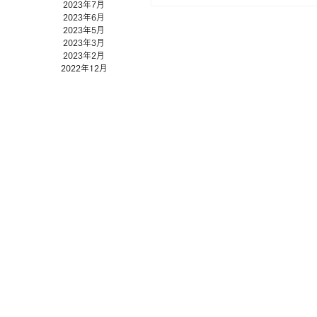
2023年7月
22:54〜 【金沢体験】技術に触れ体感
2023年6月
場でテーブルウエアを本格砂型製作 商品
2023年5月
製作する「手込め」工程で、菓子切りを
2023年3月
きました。
2023年2月
2022年12月