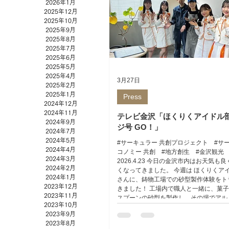
2026年1月
2025年12月
2025年10月
2025年9月
2025年8月
2025年7月
2025年6月
2025年5月
2025年4月
3月27日
2025年2月
2025年1月
Press
2024年12月
2024年11月
テレビ金沢「ほくりくアイドル部
2024年9月
ジ号 GO！」
2024年7月
2024年5月
#サーキュラー 共創プロジェクト #サ
2024年4月
コノミー 共創 #地方創生 #金沢観光
2024年3月
2026.4.23 今日の金沢市内はお天気も
2024年2月
くなってきました。 今週は ほくりくア
2024年1月
さんに、鋳物工場での砂型製作体験をト
2023年12月
きました！ 工場内で職人と一緒に、菓
2023年11月
スプーンの砂型を製作し、その場でアル
2023年10月
す「火と金属に触れる」体験です。上手
2023年9月
たでしょうか・・・！ ◾️番組OA テレビ
2023年8月
くアイドル部 オレンジ号 GO！」 4月2