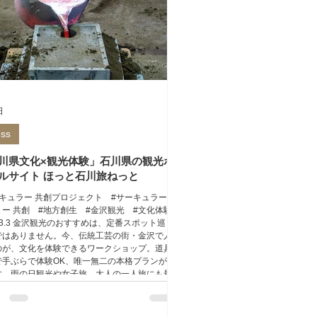
日
ess
川県文化×観光体験」石川県の観光ポ
ルサイト ほっと石川旅ねっと
ーキュラー 共創プロジェクト #サーキュラーエ
ミー 共創 #地方創生 #金沢観光 #文化体験
6.3.3 金沢観光のおすすめは、定番スポット巡り
ではありません。今、伝統工芸の街・金沢で人
のが、文化を体験できるワークショップ。道具
で手ぶらで体験OK、唯一無二の本格プランが揃
す。雨の日観光や女子旅、大人の一人旅にも最
心を整え、金沢の文化に深く触れる特別な時間
ごしてみませんか。 金森合金｜鋳物職人の誇り
く工房 創業1714年、加賀藩御用達の系譜を持