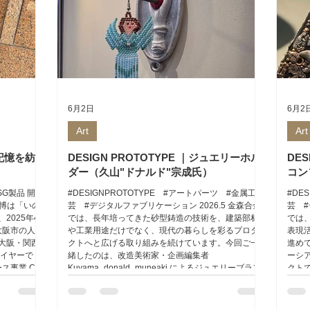
6月2日
6月2
Art
Art
記憶を紡ぐ
DESIGN PROTOTYPE ｜ジュエリーホル
DES
ダー（久山"ドナルド"宗成氏）
コン
G製品 開発
#DESIGNPROTOTYPE #アートパーツ #金属工
#DE
万博は「いの
芸 #デジタルファブリケーション 2026.5 金森合金
芸 #
2025年4
では、長年培ってきた砂型鋳造の技術を、建築部材
では
、大阪市の人工
や工業用途だけでなく、現代の暮らしを彩るプロダ
表現
大阪・関西
クトへと広げる取り組みを続けています。今回ご一
進め
ライヤーで
緒したのは、改造美術家・企画編集者
ーシア
事業 Co-
Kuyama_donald_muneaki によるジュエリーブラン
クト
いた「サインスタ
ド ABRACADABRA charm のジュエリーホルダー制
術と
トップとし
作です。装飾品を掛ける道具でありながら、壁面を
た。
ドには、私た
小さな舞台へ変えるアートピースのような存在を目
の象