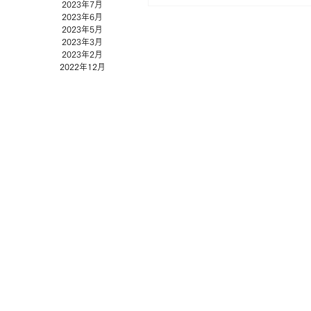
2023年7月
ちの特別な想いが込められています。 元々
2023年6月
年の能登半島地震で発生した災害廃材で
2023年5月
の土地や生活の記憶を未来へ残したい」
2023年3月
を込めて、創業1714年から受け継ぐ金
2023年2月
鋳造技術で一つひとつ丁寧に再生させま
2022年12月
の石材は志賀町の中島石材店さんが災害
れた石材を加工、サインスタンド本体の
田製材所さんが全壊の工場から木材を探
工してくださいました。 共に製作され
という舞台を経て