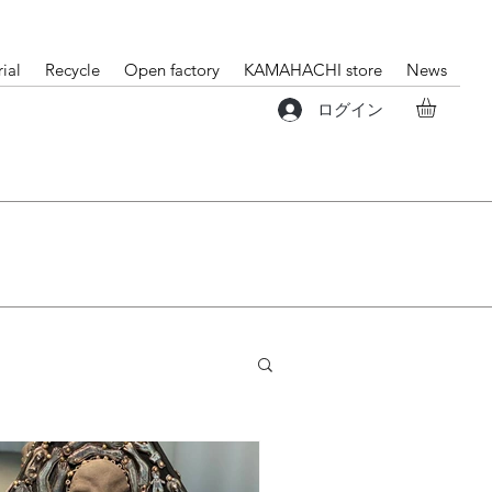
ial
Recycle
Open factory
KAMAHACHI store
News
ログイン