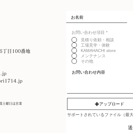
お問い合わせ項目
*
見積り依頼・相談
工場見学・体験
KAMAHACHI store
村6丁目100番地
メンテナンス
その他
.jp
ri1714.jp
アップロード
部土曜日は営業
サポートされているファイル（最大
送