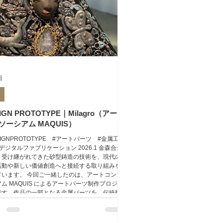
日
IGN PROTOTYPE｜Milagro（アート
ソーシアム MAQUIS）
SIGNPROTOTYPE #アートパーツ #金属工
デジタルファブリケーション 2026.1 金森合金
、受け継がれてきた砂型鋳造の技術を、現代の
活動や新しい価値創造へと接続する取り組みを
ています。 今回ご一緒したのは、アートコンソ
ム MAQUIS によるアートパーツ制作プロジェ
です。作品の一部となる金属パーツを、伝統技
現代的な制作工程を組み合わせて製作しまし
 モチーフとなったのは、メキシコで願いや祈り
徴として親しまれてきた「ミラグロ」と呼ばれ