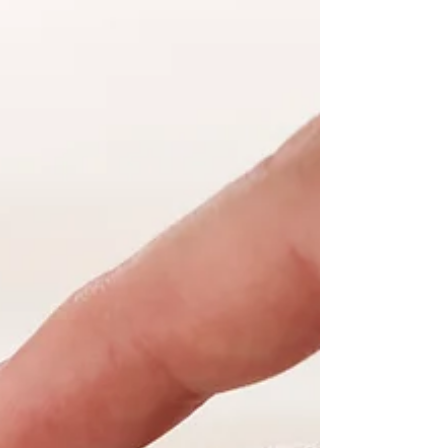
することになりました。 経営資源を活用したビジネスプラ
ンは現在取り組みを行なっている事業ですが、それをビジ
ネスモデルとしてしっかり落とし込みながら精進を重ねて
まいります。 2026.2.27 第6回「アトツギ甲子園」の準ファ
イナリストを頂戴致しました。 第6回アトツギ甲子園 決勝
大会受賞者決定 2026.2.18 株式会社enco、次世代経営者
の挑戦を支援する「アトツギ甲子園」にスポンサー参画 1
月23日に開