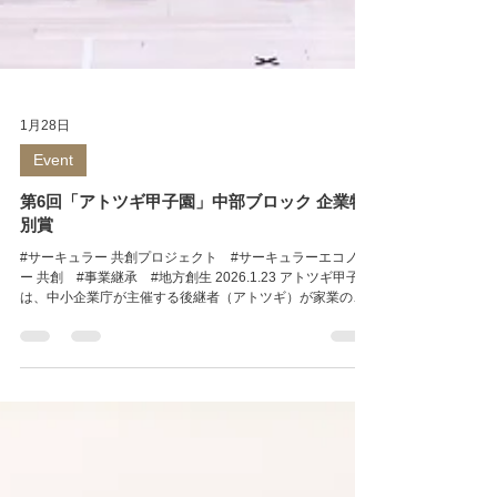
1月28日
Event
第6回「アトツギ甲子園」中部ブロック 企業特
別賞
#サーキュラー 共創プロジェクト #サーキュラーエコノミ
ー 共創 #事業継承 #地方創生 2026.1.23 アトツギ甲子園
は、中小企業庁が主催する後継者（アトツギ）が家業の経
営資源を活用した新規事業アイデアを競うピッチコンテス
トです。全国の後継者による225名のエントリーの中か
ら、書類審査の結果、地方大会に進む90名の出場者が決定
し、各ブロックごとにコンテストが行われました。 第6回
「アトツギ甲子園」の地方大会出場者が決定 各ブロックか
ら3名が決勝戦に選出される中で、あいにくその機会は愛知
県メンバーとなり叶いませんでしたが、企業特別賞を頂戴