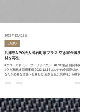
2023年12月18日
LABO
兵庫県NPO法人出石町家プラス 空き家金属廃
材を再生
#クローズド・ループ・リサイクル #ESG製品 開発事例
#空き家廃材 活用事例 2023.12.18 あなたの金属廃材が、あ
なたが必要な資源へと変わる 金森合金が創業時から継承し
てきた金属廃材の精錬技術は、江戸時代の北前船での交易
で、蝦夷から金属廃材を仕入れ、花器・鍋釜などの生活ア
イテムに循環させていました。 今回は兵庫県のNPO法人出
石町家プラスさんにご協力いただき、空き家から出てきた
銅鍋や置物などを、青銅タイルプレートに循環していま
す。 ■連携団体：兵庫県豊岡市出石町 NPO法人出石町家