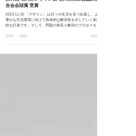
Press
第50回 石川県デザイン展 石川県商工会議所連
合会会頭賞 受賞
2023.11.30 「デザイン」は日々の生活を見つめ直し、より
豊かな生活環境に向けて具体的な解決策を示していく創造
的な行為です。そして、問題の発見と解決のプロセスを担
う「知恵の産業」として、さまざまな分野にその可能性を
拡げています。 本展は、県内の優れた「デザイン」を一堂
に集結し広く紹介することにより、県民、企業、行政等の
デザインに対する理解の促進やデザイン関連人材の資質向
上、ネットワーク化の促進を図るとともに、デザインに関
する新たなビジネスチャンスの創出を目的として開催する
ものです。また、石川県デザイン展第50回記念として近年
の出展作品からセレクトした「きもち to カタチ」展も開催
します。 （石川県デザインセンター資料抜粋） 第50回 石
川県デザイン展にて石川県商工会議所連合会会頭賞を受賞
いたしました。 会期：2023年11月30日（木）- 12月3日
（日） 午前10時 - 午後6時（最終日は午後5時） 会
場：石川県政記念 しいのき迎賓館 金沢市広坂2-1-1
部門：空間デザイン部門【インテリア】 テーマ：ハイアッ
トセントリック