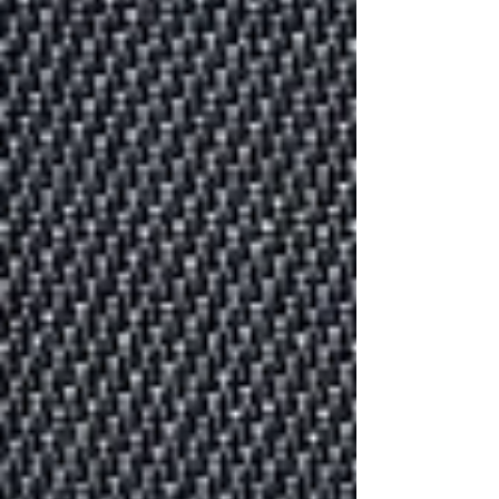
プラス https://www.npo-
homepage.go.jp/npoportal/detail/028002741
https://www.facebook.com/people/Npo法人出石町家プラ
ス/100067761801947/ ◆廃材の一例 ・銅鍋、フライパン
・銅の茶器、テーブルウエア ・銅の調度品 必要なくなった
金属廃材を、また必要な方へとお届けする再生事業。 ご相
談いただけましたら、KAMAHACHIの商品やご希望のアイ
テムへの循環